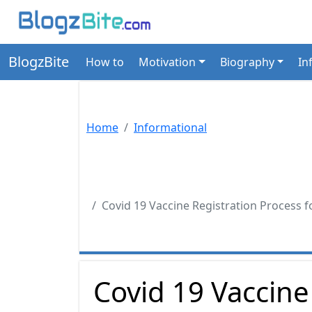
BlogzBite
How to
Motivation
Biography
In
Home
Informational
Covid 19 Vaccine Registration Process for above
Covid 19 Vaccine