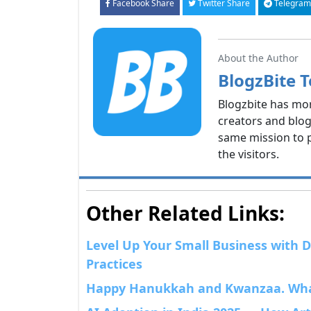
Facebook Share
Twitter Share
Telegram
About the Author
BlogzBite 
Blogzbite has mo
creators and blog
same mission to p
the visitors.
Other Related Links:
Level Up Your Small Business with Di
Practices
Happy Hanukkah and Kwanzaa. What