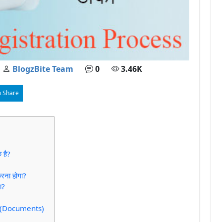
BlogzBite Team
0
3.46K
 Share
 है?
करना होगा?
ा?
वेज (Documents)