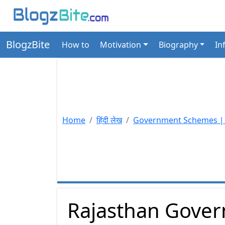
BlogzBite
How to
Motivation
Biography
In
Home
हिंदी लेख
Government Schemes | सर
Rajasthan Gover