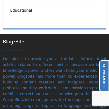
Educational
BlogzBite
Our aim is to provide you all the latest informational
articles related to different niches, because we know
Subscribe Us
knowledge is power and we want to be your medium of
power. Blogzbite has more than 50 experienced and
budding content creators and bloggers under its
umbrella and they work with a same mission to provide
credible, correct and concise knowledge to the visitors.
We at Blogzbite manage to write the blogs and content
on a big range of topics like language, technology,