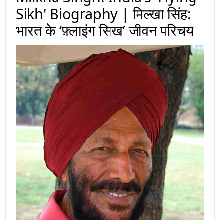
Sikh' Biography | मिल्खा सिंह:
भारत के ‘फ़्लाइंग सिख’ जीवन परिचय