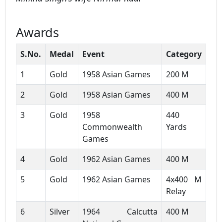
Awards
S.No.
Medal
Event
Category
1
Gold
1958 Asian Games
200 M
2
Gold
1958 Asian Games
400 M
3
Gold
1958
440
Commonwealth
Yards
Games
4
Gold
1962 Asian Games
400 M
5
Gold
1962 Asian Games
4x400 M
Relay
6
Silver
1964 Calcutta
400 M