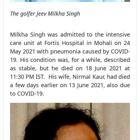
The golfer Jeev Milkha Singh
Milkha Singh was admitted to the intensive
care unit at Fortis Hospital in Mohali on 24
May 2021 with pneumonia caused by COVID-
19. His condition was, for a while, described
as stable, but he died on 18 June 2021 at
11:30 PM IST. His wife, Nirmal Kaur, had died
a few days earlier on 13 June 2021, also due
to COVID-19.